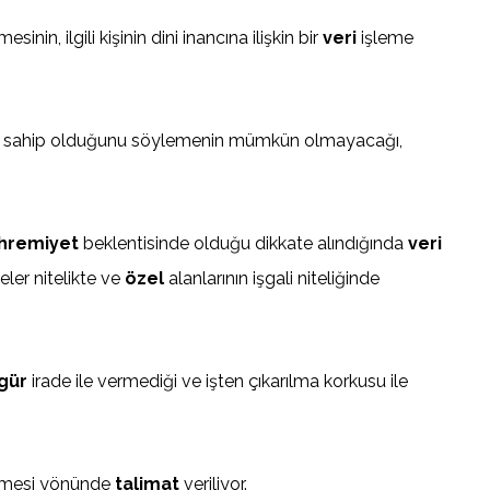
n, ilgili kişinin dini inancına ilişkin bir
veri
işleme
neğe sahip olduğunu söylemenin mümkün olmayacağı,
hremiyet
beklentisinde olduğu dikkate alındığında
veri
eler nitelikte ve
özel
alanlarının işgali niteliğinde
gür
irade ile vermediği ve işten çıkarılma korkusu ile
rilmesi yönünde
talimat
veriliyor.