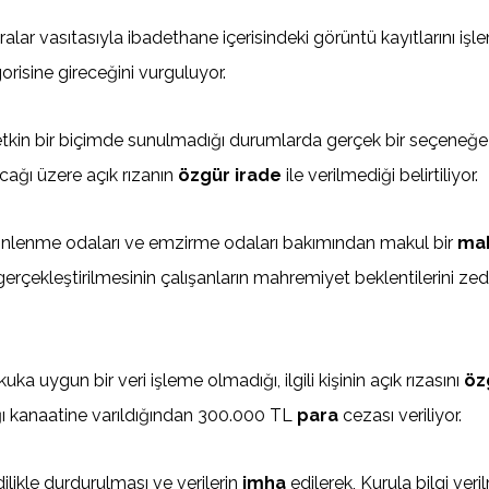
asıtasıyla ibadethane içerisindeki görüntü kayıtlarını işlemesini
risine gireceğini vurguluyor.
n etkin bir biçimde sunulmadığı durumlarda gerçek bir seçe
acağı üzere açık rızanın
özgür irade
ile verilmediği belirtiliyor.
, dinlenme odaları ve emzirme odaları bakımından makul bir
ma
gerçekleştirilmesinin çalışanların mahremiyet beklentilerini zed
kuka uygun bir veri işleme olmadığı, ilgili kişinin açık rızasını
öz
ğı kanaatine varıldığından 300.000 TL
para
cezası veriliyor.
dilikle durdurulması ve verilerin
imha
edilerek, Kurula bilgi ve