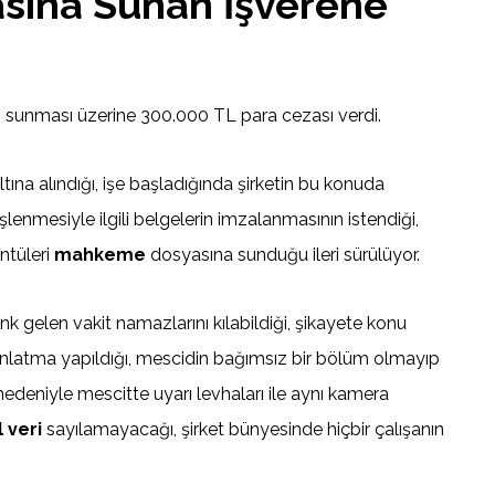
sına Sunan İşverene
ini sunması üzerine 300.000 TL para cezası verdi.
altına alındığı, işe başladığında şirketin bu konuda
şlenmesiyle ilgili belgelerin imzalanmasının istendiği,
üntüleri
mahkeme
dosyasına sunduğu ileri sürülüyor.
k gelen vakit namazlarını kılabildiği, şikayete konu
ydınlatma yapıldığı, mescidin bağımsız bir bölüm olmayıp
edeniyle mescitte uyarı levhaları ile aynı kamera
l veri
sayılamayacağı, şirket bünyesinde hiçbir çalışanın