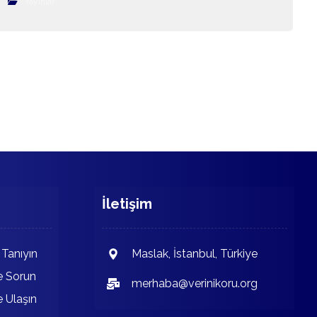
Yayınlar
İletişim
 Tanıyın
Maslak, İstanbul, Türkiye
e Sorun
merhaba@verinikoru.org
e Ulaşın