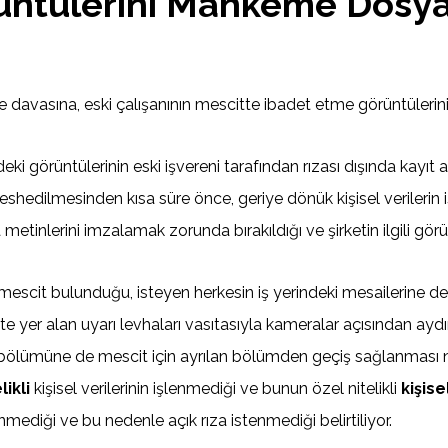
üntülerini Mahkeme Dosya
ade davasına, eski çalışanının mescitte ibadet etme görüntüler
deki görüntülerinin eski işvereni tarafından rızası dışında kayıt 
feshedilmesinden kısa süre önce, geriye dönük kişisel verilerin i
za metinlerini imzalamak zorunda bırakıldığı ve şirketin ilgili gör
mescit bulunduğu, isteyen herkesin iş yerindeki mesailerine den
tte yer alan uyarı levhaları vasıtasıyla kameralar açısından a
vir bölümüne de mescit için ayrılan bölümden geçiş sağlanması n
likli
kişisel verilerinin işlenmediği ve bunun özel nitelikli
kişise
lenmediği ve bu nedenle açık rıza istenmediği belirtiliyor.