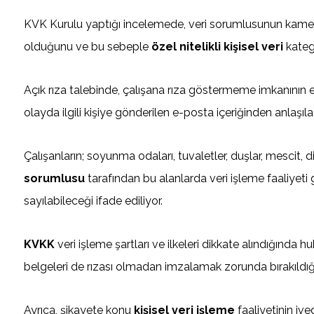
KVK Kurulu yaptığı incelemede, veri sorumlusunun kameralar v
olduğunu ve bu sebeple
özel nitelikli kişisel veri
katego
Açık rıza talebinde, çalışana rıza göstermeme imkanını
olayda ilgili kişiye gönderilen e-posta içeriğinden anlaşıl
Çalışanların; soyunma odaları, tuvaletler, duşlar, mescit
sorumlusu
tarafından bu alanlarda veri işleme faaliyeti 
sayılabileceği ifade ediliyor.
KVKK
veri işleme şartları ve ilkeleri dikkate alındığında hu
belgeleri de rızası olmadan imzalamak zorunda bırakıldı
Ayrıca, şikayete konu
kişisel veri işleme
faaliyetinin ive