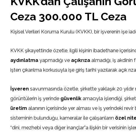
KVKK’dan Çalışanın Gör
Ceza 300.000 TL Ceza
Kişisel Verileri Koruma Kurulu (KVKK), bir işverenin işe i
KVKK şikayettinde özetle, ilgili kişinin ibadethane içerisin
aydınlatma
yapmadığı ve
açıkrıza
almadığı, iş akdinin 
işten çıkarılma korkusuyla işe giriş tarihi yazılarak açık rı
İşveren
savunmasında özetle, şirkette yaklaşık 20 yıldır 
görüntülerin iş yerinde
güvenlik
amacıyla işlendiği, şirke
üretim
alanının içerisinde yer alması ve iş yerindeki re
sisteminin bulunduğu, kameralar ile çalışanların
özel nite
“dini, mezhebi veya diğer inançlar”a ilişkin bir verisinin iş