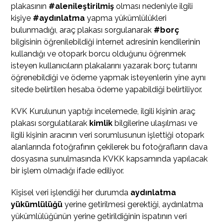
plakasının
#alenileştirilmiş
olması nedeniyle ilgili
kişiye
#aydınlatma
yapma yükümlülükleri
bulunmadığı, araç plakası sorgulanarak
#borç
bilgisinin öğrenilebildiği internet adresinin kendilerinin
kullandığı ve otopark borcu olduğunu öğrenmek
isteyen kullanıcıların plakalarını yazarak borç tutarını
öğrenebildiği ve ödeme yapmak isteyenlerin yine aynı
sitede belirtilen hesaba ödeme yapabildiği belirtiliyor.
KVK Kurulunun yaptığı incelemede, ilgili kişinin araç
plakası sorgulatılarak
kimlik
bilgilerine ulaşılması ve
ilgili kişinin aracının veri sorumlusunun işlettiği otopark
alanlarında fotoğrafının çekilerek bu fotoğrafların dava
dosyasına sunulmasında KVKK kapsamında yapılacak
bir işlem olmadığı ifade ediliyor.
Kişisel veri işlendiği her durumda
aydınlatma
yükümlülüğü
yerine getirilmesi gerektiği, aydınlatma
yükümlülüğünün yerine getirildiğinin ispatının veri