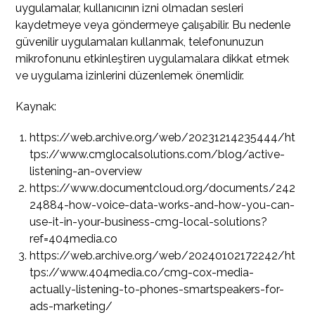
uygulamalar, kullanıcının izni olmadan sesleri
kaydetmeye veya göndermeye çalışabilir. Bu nedenle
güvenilir uygulamaları kullanmak, telefonunuzun
mikrofonunu etkinleştiren uygulamalara dikkat etmek
ve uygulama izinlerini düzenlemek önemlidir.
Kaynak:
https://web.archive.org/web/20231214235444/ht
tps://www.cmglocalsolutions.com/blog/active-
listening-an-overview
https://www.documentcloud.org/documents/242
24884-how-voice-data-works-and-how-you-can-
use-it-in-your-business-cmg-local-solutions?
ref=404media.co
https://web.archive.org/web/20240102172242/ht
tps://www.404media.co/cmg-cox-media-
actually-listening-to-phones-smartspeakers-for-
ads-marketing/