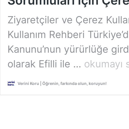
Sorumluları İçin Çe
Ziyaretçiler ve Çerez Kulla
Kullanım Rehberi Türkiye’d
Kanunu’nun yürürlüğe girdi
Ziyaretçiler
olarak Efilli ile …
okumayı 
ve
Çerez
Kullanan
Verini Koru | Öğrenin, farkında olun, koruyun!
Veri
Sorumluları
İçin
Çerez
Kullanım
Rehberi